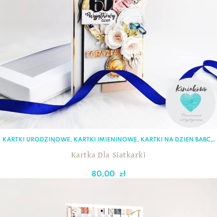
KARTKI URODZINOWE
,
KARTKI IMIENINOWE
,
KARTKI NA DZIEŃ BABCI
,
KARTKI NA DZIEŃ KOBIET
,
KARTKI NA DZIEŃ MATKI
,
KARTKI NA DZIEŃ
NAUCZYCIELA
,
KARTKI NA OSIEMNASTKĘ
,
KARTKI
Kartka Dla Siatkarki
OKOLICZNOŚCIOWE
,
KARTKI Z OKAZJI PRZEJŚCIA NA EMERYTURĘ
80,00
zł