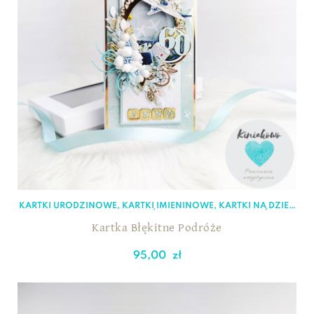
KARTKI URODZINOWE
,
KARTKI IMIENINOWE
,
KARTKI NA DZIEŃ
KOBIET
,
KARTKI NA DZIEŃ MATKI
,
KARTKI NA DZIEŃ
NAUCZYCIELA
,
KARTKI NA OSIEMNASTKĘ
,
KARTKI
Kartka Błękitne Podróże
OKOLICZNOŚCIOWE
,
KARTKI Z OKAZJI PRZEJŚCIA NA
EMERYTURĘ
95,00
zł