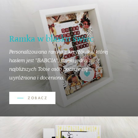
Ramka w blasku świec
Personalizowana ramka z krzyżówką, której
hasłem jest "BABCIA", dzięki jedna z
najbliższych Tobie osób poczuje się
wyróżniona i doceniona.
ZOBACZ