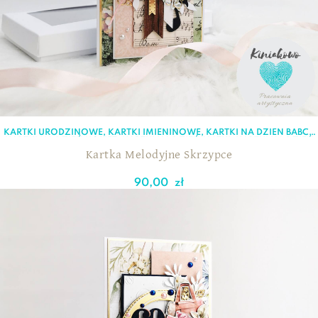
KARTKI URODZINOWE
,
KARTKI IMIENINOWE
,
KARTKI NA DZIEŃ BABCI
,
KARTKI NA DZIEŃ KOBIET
,
KARTKI NA DZIEŃ MATKI
,
KARTKI NA DZIEŃ
NAUCZYCIELA
,
KARTKI NA OSIEMNASTKĘ
,
KARTKI
Kartka Melodyjne Skrzypce
OKOLICZNOŚCIOWE
,
KARTKI Z OKAZJI PRZEJŚCIA NA EMERYTURĘ
90,00
zł