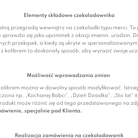
Elementy składowe czekoladownika
alną przegrodą wewnątrz na czekoladki typu merci. To 
sprawdzi się jako upominek z okazji imienin, urodzin, D
ianych przekąsek, a kiedy są ukryte w spersonalizowanym
z kolibrem to doskonały sposób, aby wyrazić swoje ucz
Możliwość wprowadzania zmian
 kolibrem można w dowolny sposób modyfikować. Istni
zona np. „Kochanej Babci”, „Dzień Dziadka”, „Sto lat” i
rodukt może różnić się od tego przedstawionego na zd
ówienie, specjalnie pod Klienta.
Realizacja zamówienia na czekoladowanik