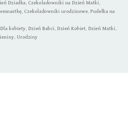
ień Dziadka
,
Czekoladowniki na Dzień Matki
,
iemnastkę
,
Czekoladowniki urodzinowe
,
Pudełka na
,
Dla kobiety
,
Dzień Babci
,
Dzień Kobiet
,
Dzień Matki
,
ieniny
,
Urodziny