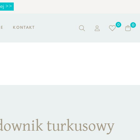
ej >>
0
0
NE
KONTAKT
downik turkusowy