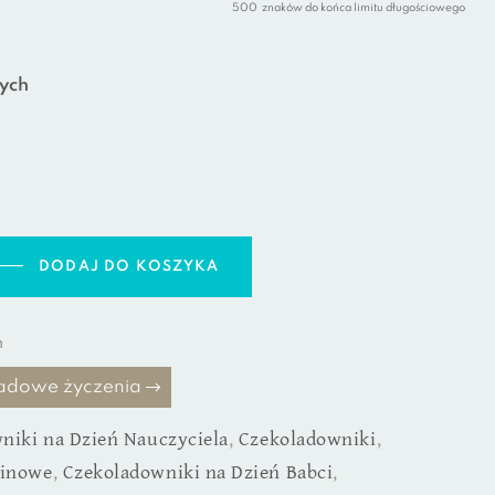
500
znaków do końca limitu długościowego
ych
DODAJ DO KOSZYKA
h
kładowe życzenia
niki na Dzień Nauczyciela
,
Czekoladowniki
,
ninowe
,
Czekoladowniki na Dzień Babci
,