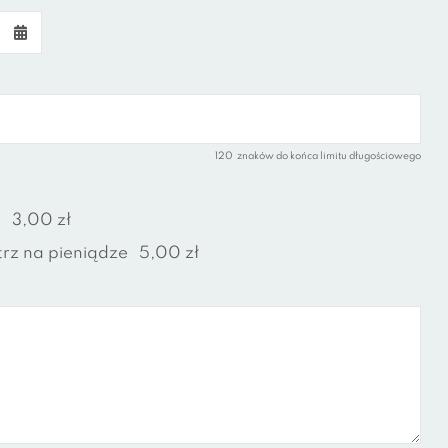
120
znaków do końca limitu długościowego
u
3,00 zł
rz na pieniądze
5,00 zł