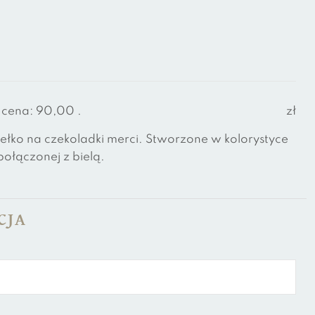
 cena:
90,00
.
zł
łko na czekoladki merci. Stworzone w kolorystyce
połączonej z bielą.
CJA