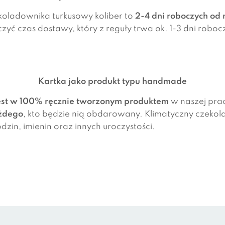
koladownika turkusowy koliber to
2-4 dni roboczych o
zyć czas dostawy, który z reguły trwa ok. 1-3 dni rob
Kartka jako produkt typu handmade
est w 100% ręcznie tworzonym
produktem
w naszej pra
żdego
, kto będzie nią obdarowany. Klimatyczny czeko
dzin, imienin oraz innych uroczystości.