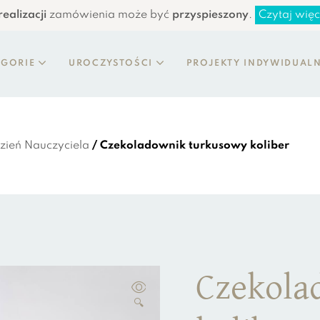
ealizacji
zamówienia może być
przyspieszony
.
Czytaj więc
EGORIE
UROCZYSTOŚCI
PROJEKTY INDYWIDUAL
zień Nauczyciela
/ Czekoladownik turkusowy koliber
Czekola
🔍