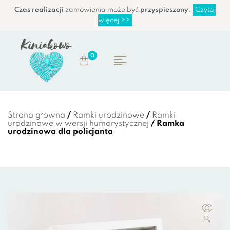
Czas realizacji
zamówienia może być
przyspieszony
.
Czytaj
więcej >>
0
Strona główna
/
Ramki urodzinowe
/
Ramki
urodzinowe w wersji humorystycznej
/ Ramka
urodzinowa dla policjanta
🔍