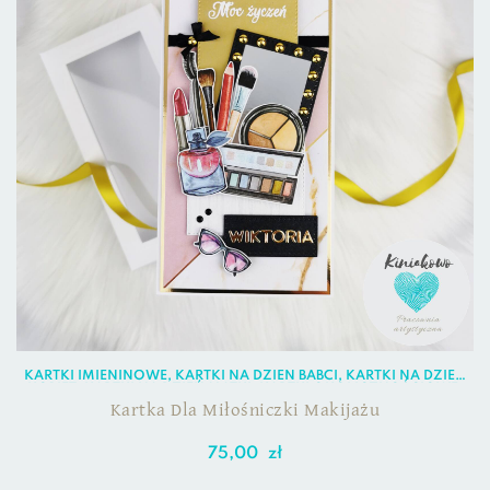
KARTKI IMIENINOWE
,
KARTKI NA DZIEŃ BABCI
,
KARTKI NA DZIEŃ
KOBIET
,
KARTKI NA DZIEŃ MATKI
,
KARTKI OKOLICZNOŚCIOWE
,
KARTKI URODZINOWE
Kartka Dla Miłośniczki Makijażu
75,00
zł