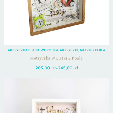
METRYCZKA DLA NOWORODKA
,
METRYCZKI
,
METRYCZKI DLA
CHŁOPCA
,
METRYCZKI DLA DZIEWCZYNKI
,
METRYCZKI DLA
NOWORODKA
Metryczka W Listki Z Koalą
205,00
zł
–
245,00
zł