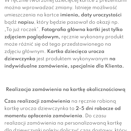
W ręcznie tworzonej dziecięcej kartce z prezentami
można wprowadzać zmiany. Istnieje możliwość
umieszczenia na kartce
imienia,
daty uroczystości
bądź
napisu
, który będzie pasował do okazji np.
„To już roczek”.
Fotografia główna kartki jest tylko
zdjęciem poglądowym,
ręcznie wykonany produkt
może różnić się od tego przedstawionego na
zdjęciu głównym.
Kartka dziecięca urocza
dziewczynka
jest produktem wykonywanym
na
indywidualne zamówienie, specjalnie dla Klienta.
Realizacja zamówienia na kartkę okolicznościową
Czas realizacji
zamówienia
na ręcznie robioną
kartkę urocza dziewczynka to
2-5 dni robocze od
momentu opłacenia zamówienia
. Do czasu
realizacji zamówienia na personalizowaną kartkę
dla dziewczynki należy doliczyć czas dostawy, który