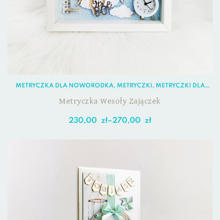
METRYCZKA DLA NOWORODKA
,
METRYCZKI
,
METRYCZKI DLA
CHŁOPCA
,
METRYCZKI DLA DZIEWCZYNKI
,
METRYCZKI DLA
NOWORODKA
Metryczka Wesoły Zajączek
230,00
zł
–
270,00
zł