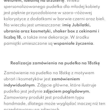
welurem, idealną na biżuterię
. Wieko
spersonalizowanego pudełka dla młodej kobiety
jest pięknie przyozdobione w szaro-różowej
kolorystyce z dodatkami w barwie czerni oraz bieli.
Na wieczku jest umieszczone:
imię Jubilatki
,
ubrania oraz kosmetyki, shaker box z cekinami i
liczbą 18,
a także inne dekoracje. W środku
pamiątki umieszczone są
wspaniałe życzenia
.
Realizacja zamówienia na pudełko na 18stkę
Zamówienie na pudełko na 18stkę z motywem
ubrań i kosmetyków jest
zamówieniem
indywidualnym
. Zdjęcie główne, które ilustruje
pudełko jest jedynie
zdjęciem poglądowym.
Zamawiany produkt jest produktem typu
handmade, dlatego może wyglądać inaczej niż ten
przedstawiony na zdjęciach.