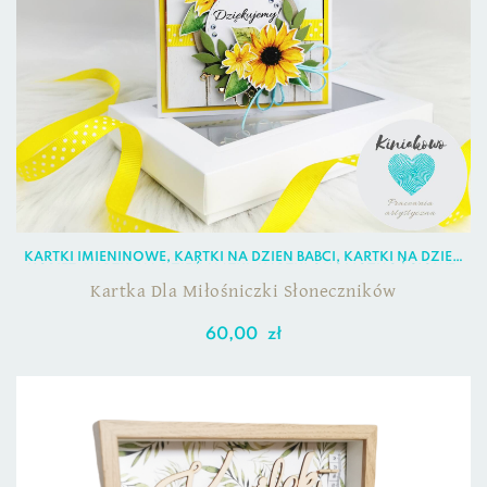
KARTKI IMIENINOWE
,
KARTKI NA DZIEŃ BABCI
,
KARTKI NA DZIEŃ
KOBIET
,
KARTKI NA DZIEŃ MATKI
,
KARTKI OKOLICZNOŚCIOWE
,
KARTKI URODZINOWE
Kartka Dla Miłośniczki Słoneczników
60,00
zł