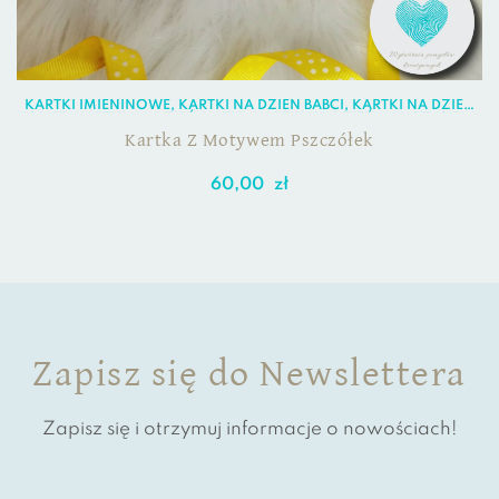
KARTKI IMIENINOWE
,
KARTKI NA DZIEŃ BABCI
,
KARTKI NA DZIEŃ
KOBIET
,
KARTKI NA DZIEŃ MATKI
,
KARTKI NA DZIEŃ NAUCZYCIELA
,
KARTKI OKOLICZNOŚCIOWE
Kartka Z Motywem Pszczółek
60,00
zł
Zapisz się do Newslettera
Zapisz się i otrzymuj informacje o nowościach!