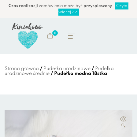
Czas realizacji
zamówienia może być
przyspieszony
.
Czytaj
więcej >>
0
Strona główna
/
Pudełka urodzinowe
/
Pudełka
urodzinowe średnie
/ Pudełko modna 18stka
🔍