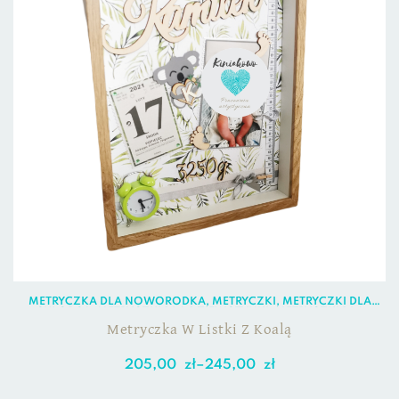
METRYCZKA DLA NOWORODKA
,
METRYCZKI
,
METRYCZKI DLA
CHŁOPCA
,
METRYCZKI DLA DZIEWCZYNKI
,
METRYCZKI DLA
NOWORODKA
Metryczka W Listki Z Koalą
205,00
zł
–
245,00
zł