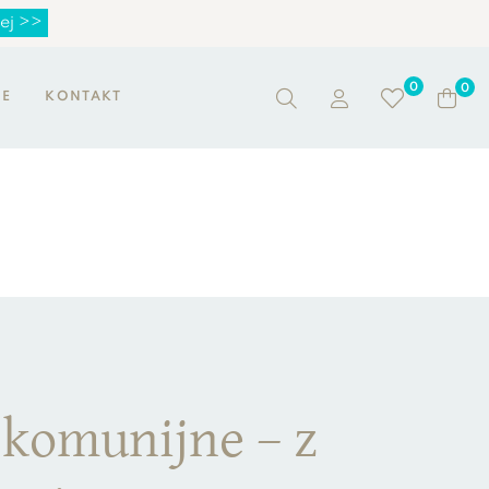
ej >>
0
0
NE
KONTAKT
 komunijne – z