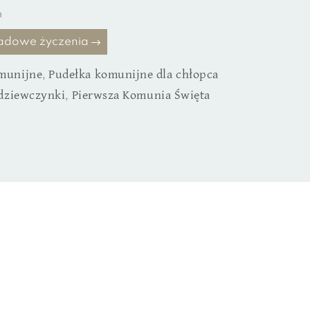
h
kładowe życzenia
munijne
,
Pudełka komunijne dla chłopca
 dziewczynki
,
Pierwsza Komunia Święta