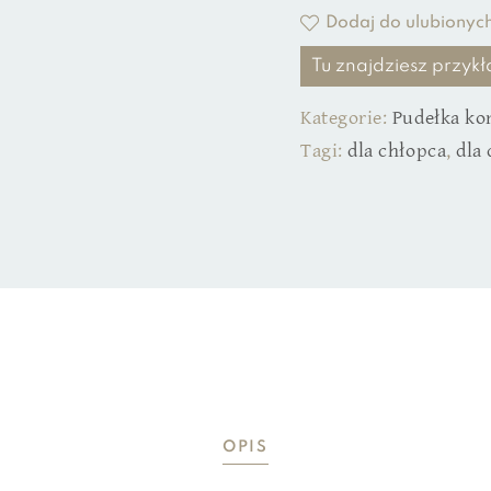
Dodaj do ulubionyc
Tu znajdziesz przy
Kategorie:
Pudełka ko
Tagi:
dla chłopca
,
dla
OPIS