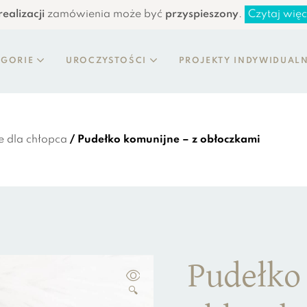
ealizacji
zamówienia może być
przyspieszony
.
Czytaj więc
EGORIE
UROCZYSTOŚCI
PROJEKTY INDYWIDUAL
e dla chłopca
/ Pudełko komunijne – z obłoczkami
Pudełko
🔍