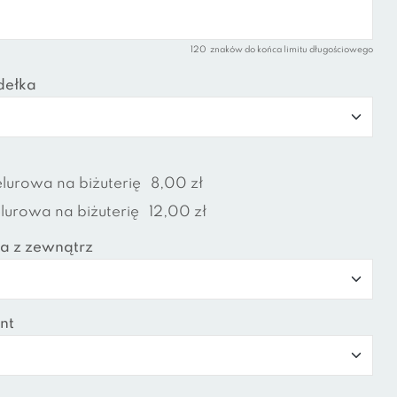
120
znaków do końca limitu długościowego
dełka
lurowa na biżuterię
8,00 zł
urowa na biżuterię
12,00 zł
a z zewnątrz
nt