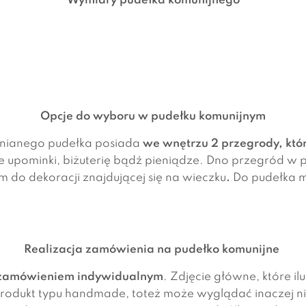
Wymiary pudełka komunijnego
Opcje do wyboru w pudełku komunijnym
wnianego pudełka posiada
we wnętrzu 2 przegrody, któr
e upominki, biżuterię bądź pieniądze. Dno przegród w
do dekoracji znajdującej się na wieczku
.
Do pudełka 
Realizacja zamówienia na pudełko komunijne
zamówieniem indywidualnym
. Zdjęcie główne, które il
dukt typu handmade, toteż może wyglądać inaczej niż